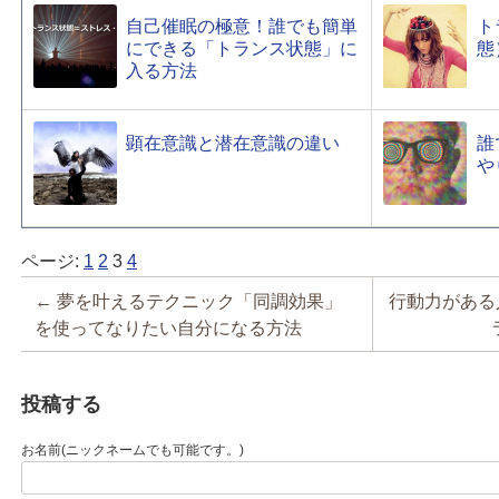
自己催眠の極意！誰でも簡単
ト
にできる「トランス状態」に
態
入る方法
顕在意識と潜在意識の違い
誰
や
ページ:
1
2
3
4
投稿ナビゲーション
←
夢を叶えるテクニック「同調効果」
行動力がある
を使ってなりたい自分になる方法
投稿する
お名前(ニックネームでも可能です。)