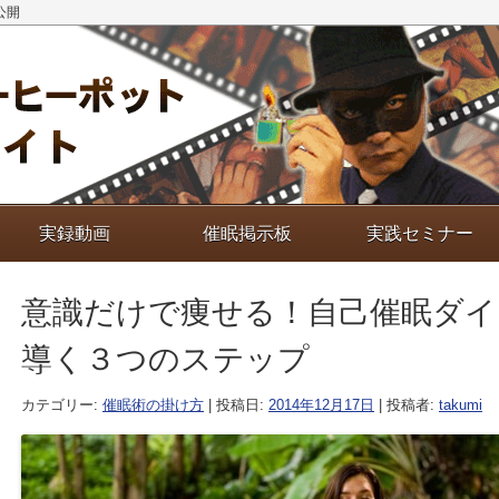
公開
実録動画
催眠掲示板
実践セミナー
意識だけで痩せる！自己催眠ダイ
導く３つのステップ
カテゴリー:
催眠術の掛け方
| 投稿日:
2014年12月17日
|
投稿者:
takumi