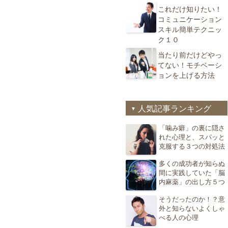
これだけ知りたい！
コミュニケーション
スキル簡単テクニッ
ク１０
当たり前だけどやっ
てない！モチベーシ
ョンを上げる方法
人気記事ランキング
「噛み癖」の裏に隠さ
れた心理と、スパッと
克服する３つの対処法
多くの成功者が知らぬ
間に実践していた「脳
内麻薬」の出し方５つ
そうだったのか！？意
外と知らないよくしゃ
べる人の心理