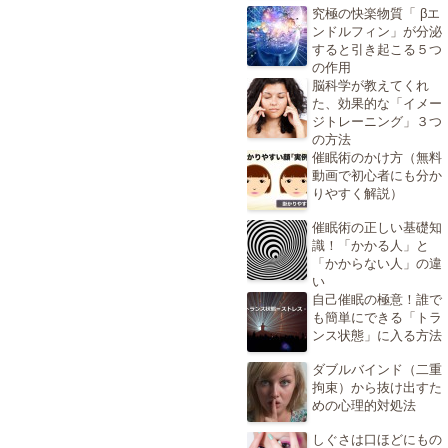
究極の快楽物質「 βエ
ンドルフィン」が分泌
すると引き起こる５つ
の作用
脳科学が教えてくれ
た、効果的な「イメー
ジトレーニング」３つ
の方法
催眠術のかけ方（無料
動画で初心者にも分か
りやすく解説）
催眠術の正しい基礎知
識！「かかる人」と
「かからない人」の違
い
自己催眠の極意！誰で
も簡単にできる「トラ
ンス状態」に入る方法
ダブルバインド（二重
拘束）から抜け出すた
めの心理的対処法
しぐさは口ほどにもの