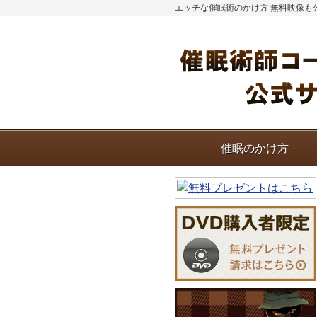
エッチな催眠術のかけ方 無料映像も
催眠のかけ方