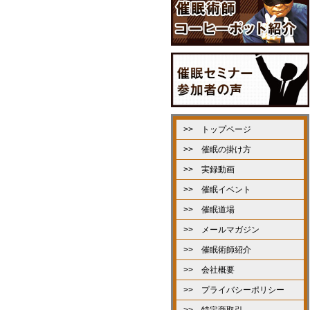
>> トップページ
>> 催眠の掛け方
>> 実録動画
>> 催眠イベント
>> 催眠道場
>> メールマガジン
>> 催眠術師紹介
>> 会社概要
>> プライバシーポリシー
>> 特定商取引