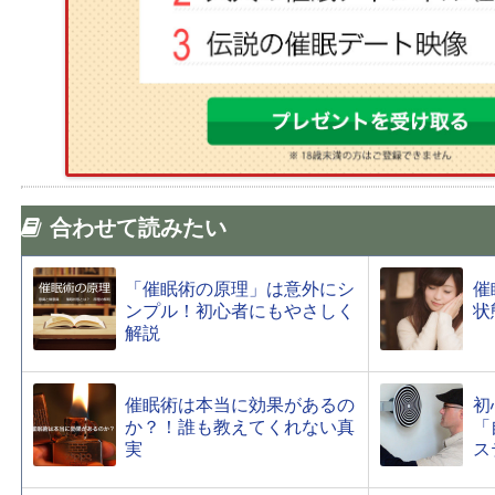
合わせて読みたい
「催眠術の原理」は意外にシ
催
ンプル！初心者にもやさしく
状
解説
催眠術は本当に効果があるの
初
か？！誰も教えてくれない真
「
実
ス