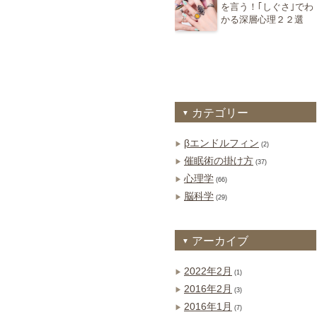
を言う！｢しぐさ｣でわ
かる深層心理２２選
カテゴリー
βエンドルフィン
(2)
催眠術の掛け方
(37)
心理学
(66)
脳科学
(29)
アーカイブ
2022年2月
(1)
2016年2月
(3)
2016年1月
(7)