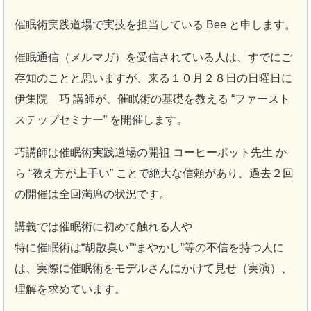
催眠術実践道場で実技を担当している Bee と申します。
催眠通信（メルマガ）を受信されている人は、すでにご
存知のことと思いますが、来る１０月２８日の日曜日に
伊集院 巧 講師が、催眠術の基礎を教える “ファースト
ステップセミナー” を開催します。
巧講師は催眠術実践道場の開祖 コーヒーポット先生 か
ら “教え方が上手い” ことで絶大な信頼があり、過去２回
の開催は全回満席の状況です。
講義では催眠術に初めて触れる人や
特に催眠術は“胡散臭い”“まやかし”等の不信を持つ人に
は、実際に催眠術をモデルさんにかけて見せ（実演）、
理解を求めています。