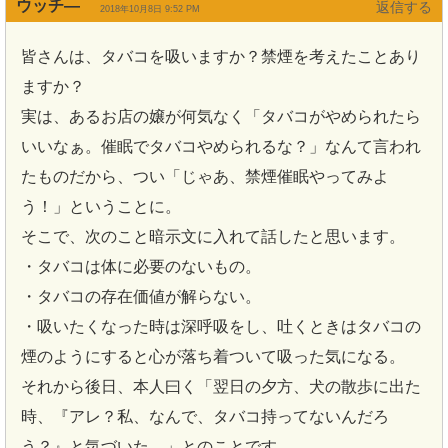
ウッチ―
返信
2018年10月8日 9:52 PM
皆さんは、タバコを吸いますか？禁煙を考えたことあり
ますか？
実は、あるお店の嬢が何気なく「タバコがやめられたら
いいなぁ。催眠でタバコやめられるな？」なんて言われ
たものだから、つい「じゃあ、禁煙催眠やってみよ
う！」ということに。
そこで、次のこと暗示文に入れて話したと思います。
・タバコは体に必要のないもの。
・タバコの存在価値が解らない。
・吸いたくなった時は深呼吸をし、吐くときはタバコの
煙のようにすると心が落ち着ついて吸った気になる。
それから後日、本人曰く「翌日の夕方、犬の散歩に出た
時、『アレ？私、なんで、タバコ持ってないんだろ
う？』と気づいた。」とのことです。