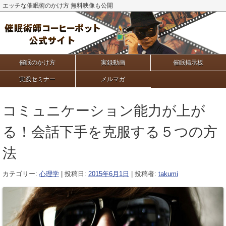
エッチな催眠術のかけ方 無料映像も公開
催眠のかけ方
実録動画
催眠掲示板
実践セミナー
メルマガ
コミュニケーション能力が上が
る！会話下手を克服する５つの方
法
カテゴリー:
心理学
| 投稿日:
2015年6月1日
|
投稿者:
takumi