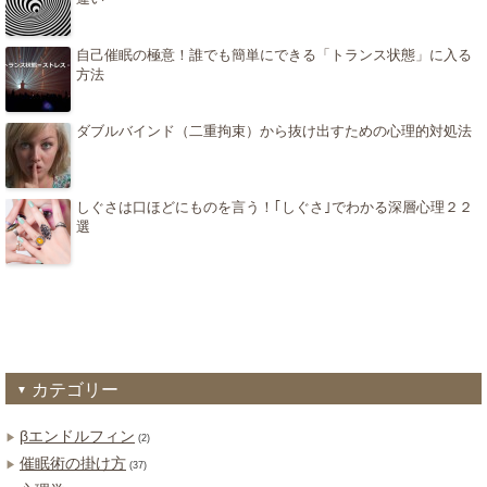
自己催眠の極意！誰でも簡単にできる「トランス状態」に入る
方法
ダブルバインド（二重拘束）から抜け出すための心理的対処法
しぐさは口ほどにものを言う！｢しぐさ｣でわかる深層心理２２
選
カテゴリー
βエンドルフィン
(2)
催眠術の掛け方
(37)