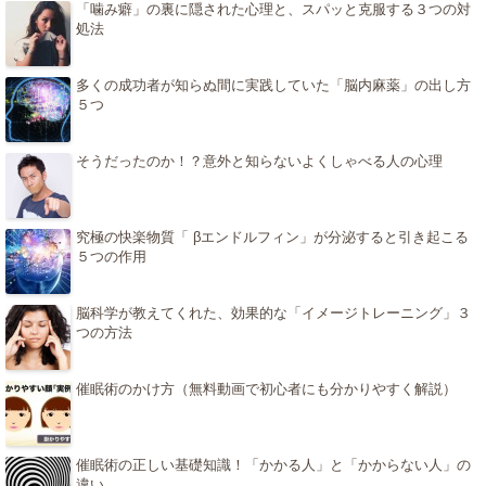
「噛み癖」の裏に隠された心理と、スパッと克服する３つの対
処法
多くの成功者が知らぬ間に実践していた「脳内麻薬」の出し方
５つ
そうだったのか！？意外と知らないよくしゃべる人の心理
究極の快楽物質「 βエンドルフィン」が分泌すると引き起こる
５つの作用
脳科学が教えてくれた、効果的な「イメージトレーニング」３
つの方法
催眠術のかけ方（無料動画で初心者にも分かりやすく解説）
催眠術の正しい基礎知識！「かかる人」と「かからない人」の
違い