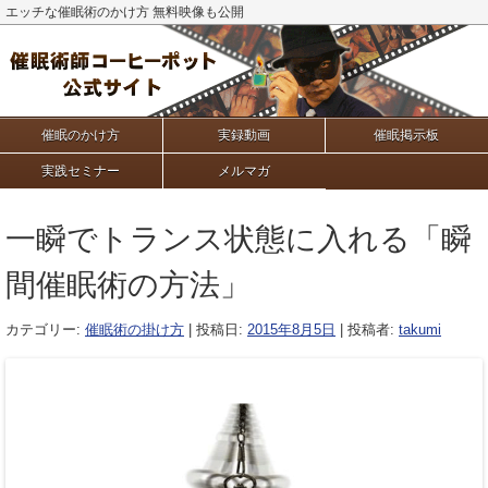
エッチな催眠術のかけ方 無料映像も公開
催眠のかけ方
実録動画
催眠掲示板
実践セミナー
メルマガ
一瞬でトランス状態に入れる「瞬
間催眠術の方法」
カテゴリー:
催眠術の掛け方
| 投稿日:
2015年8月5日
|
投稿者:
takumi