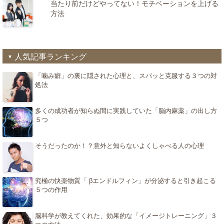
当たり前だけどやってない！モチベーションを上げる
方法
人気記事ランキング
「噛み癖」の裏に隠された心理と、スパッと克服する３つの対
処法
多くの成功者が知らぬ間に実践していた「脳内麻薬」の出し方
５つ
そうだったのか！？意外と知らないよくしゃべる人の心理
究極の快楽物質「 βエンドルフィン」が分泌すると引き起こる
５つの作用
脳科学が教えてくれた、効果的な「イメージトレーニング」３