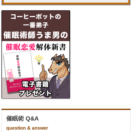
催眠術 Q&A
question & answer