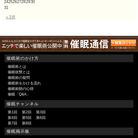
24
25
26
27
28
29
30
31
« 2月
催眠術のかけ方
催眠術とは
催眠状態とは
催眠術の疑問
催眠術をかける流れ
催眠術師の心得
催眠「Q&A」
催眠チャンネル
第1回
第2回
第3回
第4回
第5回
第6回
第7回
第8回
催眠掲示板