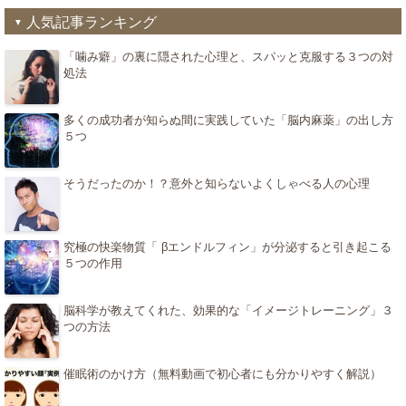
人気記事ランキング
「噛み癖」の裏に隠された心理と、スパッと克服する３つの対
処法
多くの成功者が知らぬ間に実践していた「脳内麻薬」の出し方
５つ
そうだったのか！？意外と知らないよくしゃべる人の心理
究極の快楽物質「 βエンドルフィン」が分泌すると引き起こる
５つの作用
脳科学が教えてくれた、効果的な「イメージトレーニング」３
つの方法
催眠術のかけ方（無料動画で初心者にも分かりやすく解説）