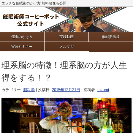
エッチな催眠術のかけ方 無料映像も公開
催眠のかけ方
実録動画
催眠掲示板
実践セミナー
メルマガ
理系脳の特徴！理系脳の方が人生
得をする！？
カテゴリー:
脳科学
| 投稿日:
2015年12月21日
|
投稿者:
takumi