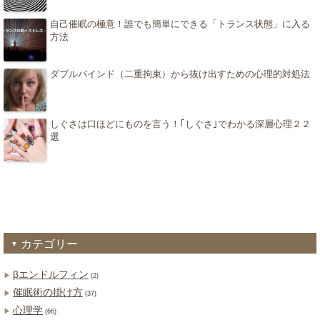
自己催眠の極意！誰でも簡単にできる「トランス状態」に入る
方法
ダブルバインド（二重拘束）から抜け出すための心理的対処法
しぐさは口ほどにものを言う！｢しぐさ｣でわかる深層心理２２
選
カテゴリー
βエンドルフィン
(2)
催眠術の掛け方
(37)
心理学
(66)