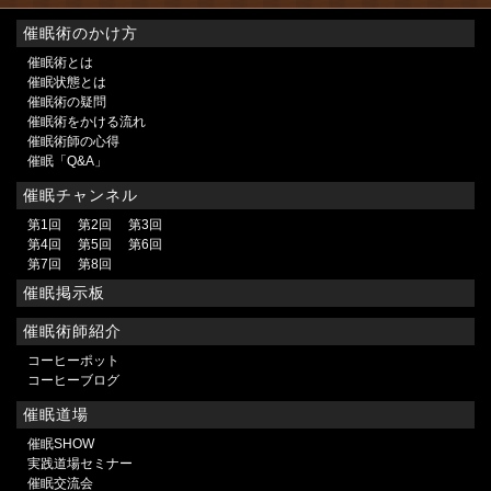
催眠術のかけ方
催眠術とは
催眠状態とは
催眠術の疑問
催眠術をかける流れ
催眠術師の心得
催眠「Q&A」
催眠チャンネル
第1回
第2回
第3回
第4回
第5回
第6回
第7回
第8回
催眠掲示板
催眠術師紹介
コーヒーポット
コーヒーブログ
催眠道場
催眠SHOW
実践道場セミナー
催眠交流会