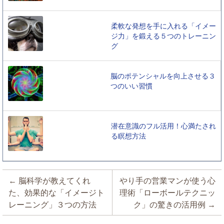
柔軟な発想を手に入れる「イメー
ジ力」を鍛える５つのトレーニン
グ
脳のポテンシャルを向上させる３
つのいい習慣
潜在意識のフル活用！心満たされ
る瞑想方法
投稿ナビゲーション
←
脳科学が教えてくれ
やり手の営業マンが使う心
た、効果的な「イメージト
理術「ローボールテクニッ
レーニング」３つの方法
ク」の驚きの活用例
→