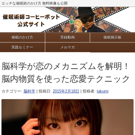
エッチな催眠術のかけ方 無料映像も公開
催眠のかけ方
実録動画
催眠掲示板
実践セミナー
メルマガ
脳科学が恋のメカニズムを解明！
脳内物質を使った恋愛テクニック
カテゴリー:
脳科学
| 投稿日:
2015年2月18日
|
投稿者:
takumi