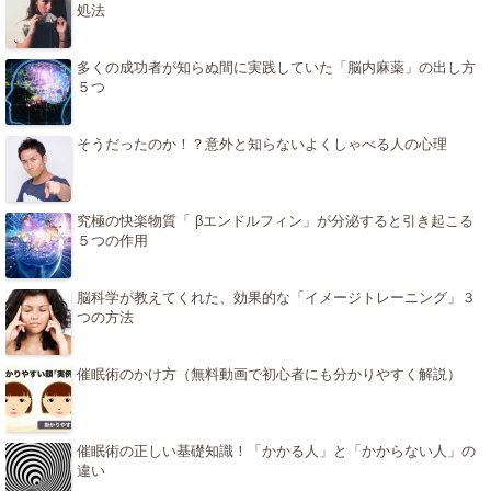
処法
多くの成功者が知らぬ間に実践していた「脳内麻薬」の出し方
５つ
そうだったのか！？意外と知らないよくしゃべる人の心理
究極の快楽物質「 βエンドルフィン」が分泌すると引き起こる
５つの作用
脳科学が教えてくれた、効果的な「イメージトレーニング」３
つの方法
催眠術のかけ方（無料動画で初心者にも分かりやすく解説）
催眠術の正しい基礎知識！「かかる人」と「かからない人」の
違い