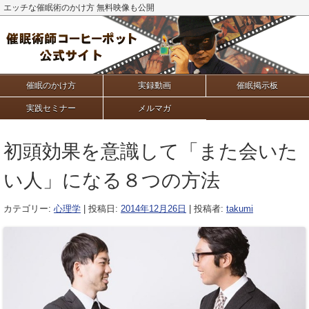
エッチな催眠術のかけ方 無料映像も公開
催眠のかけ方
実録動画
催眠掲示板
実践セミナー
メルマガ
初頭効果を意識して「また会いた
い人」になる８つの方法
カテゴリー:
心理学
| 投稿日:
2014年12月26日
|
投稿者:
takumi