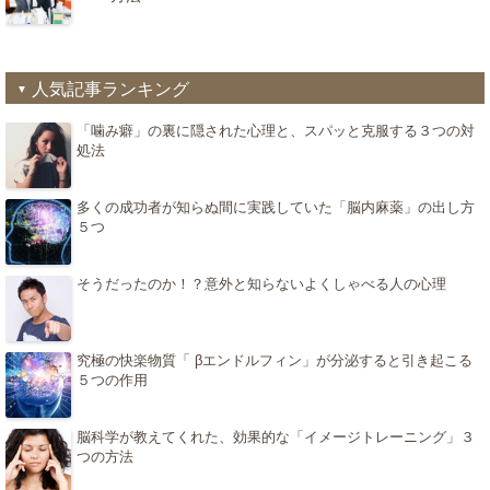
人気記事ランキング
「噛み癖」の裏に隠された心理と、スパッと克服する３つの対
処法
多くの成功者が知らぬ間に実践していた「脳内麻薬」の出し方
５つ
そうだったのか！？意外と知らないよくしゃべる人の心理
究極の快楽物質「 βエンドルフィン」が分泌すると引き起こる
５つの作用
脳科学が教えてくれた、効果的な「イメージトレーニング」３
つの方法