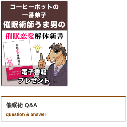
催眠術 Q&A
question & answer