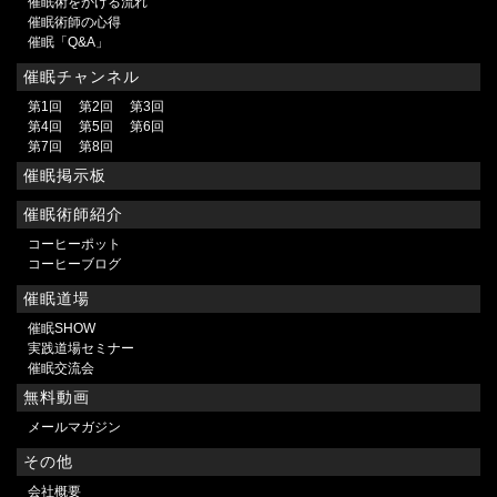
催眠術をかける流れ
催眠術師の心得
催眠「Q&A」
催眠チャンネル
第1回
第2回
第3回
第4回
第5回
第6回
第7回
第8回
催眠掲示板
催眠術師紹介
コーヒーポット
コーヒーブログ
催眠道場
催眠SHOW
実践道場セミナー
催眠交流会
無料動画
メールマガジン
その他
会社概要