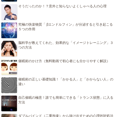
そうだったのか！？意外と知らないよくしゃべる人の心理
究極の快楽物質「 βエンドルフィン」が分泌すると引き起こる
５つの作用
脳科学が教えてくれた、効果的な「イメージトレーニング」３
つの方法
催眠術のかけ方（無料動画で初心者にも分かりやすく解説）
催眠術の正しい基礎知識！「かかる人」と「かからない人」の
違い
自己催眠の極意！誰でも簡単にできる「トランス状態」に入る
方法
ダブルバインド（二重拘束）から抜け出すための心理的対処法