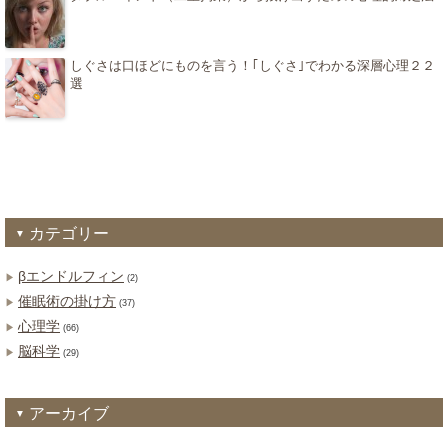
しぐさは口ほどにものを言う！｢しぐさ｣でわかる深層心理２２
選
カテゴリー
βエンドルフィン
(2)
催眠術の掛け方
(37)
心理学
(66)
脳科学
(29)
アーカイブ