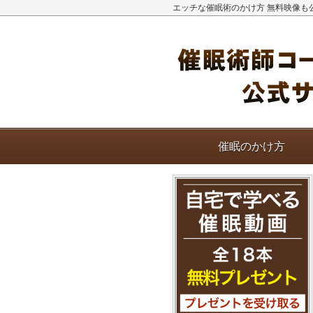
エッチな催眠術のかけ方 無料映像も
催眠のかけ方