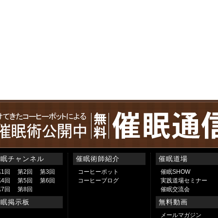
催眠チャンネル
催眠術師紹介
催眠道場
第1回
第2回
第3回
コーヒーポット
催眠SHOW
第4回
第5回
第6回
コーヒーブログ
実践道場セミナー
第7回
第8回
催眠交流会
催眠掲示板
無料動画
メールマガジン