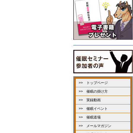
>> トップページ
>> 催眠の掛け方
>> 実録動画
>> 催眠イベント
>> 催眠道場
>> メールマガジン